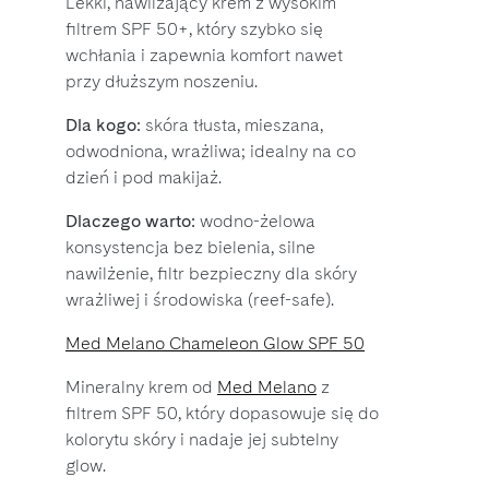
Lekki, nawilżający krem z wysokim
filtrem SPF 50+, który szybko się
wchłania i zapewnia komfort nawet
przy dłuższym noszeniu.
Dla kogo:
skóra tłusta, mieszana,
odwodniona, wrażliwa; idealny na co
dzień i pod makijaż.
Dlaczego warto:
wodno-żelowa
konsystencja bez bielenia, silne
nawilżenie, filtr bezpieczny dla skóry
wrażliwej i środowiska (reef-safe).
Med Melano Chameleon Glow SPF 50
Mineralny krem od
Med Melano
z
filtrem SPF 50, który dopasowuje się do
kolorytu skóry i nadaje jej subtelny
glow.