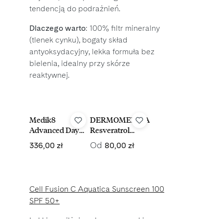
tendencją do podrażnień.
Dlaczego warto
: 100% filtr mineralny
(tlenek cynku), bogaty skład
antyoksydacyjny, lekka formuła bez
bielenia, idealny przy skórze
reaktywnej.
Medik8
DERMOMEDICA
Advanced Day
Resveratrol
Ultimate Protect
Mineral Cream
Cena regularna:
Cena regularna:
Od
336,00 zł
80,00 zł
SPF 50+ 50 ml
SPF 30
mineralny krem
przeciwzmarszcz
kowy SPF 30
Cell Fusion C Aquatica Sunscreen 100
SPF 50+