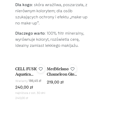
Dla kogo
: skóra wrażliwa, poszarzała, z
nierównym kolorytem; dla osób
szukających ochrony i efektu „make-up
no make-up”.
Dlaczego warto
: 100% filtr mineralny,
wyrównuje koloryt, rozświetla cerę,
idealny zamiast lekkiego makijażu.
Wybór kosmetologa
CELL FUSION C
MedMelano
Aquatica
Chameleon Glow
Sunscreen 100
SPF 50+ krem
Cena regularna:
Warianty
186,45 zł
219,00 zł
nawilżający krem
mineralny 50 ml
Cena regularna:
240,00 zł
z filtrem SPF 2x35
najniższa z ost. 30 dni
ml
240,00 zł