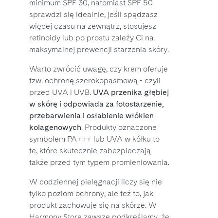
minimum SPF 30, natomiast SPF 50
sprawdzi się idealnie, jeśli spędzasz
więcej czasu na zewnątrz, stosujesz
retinoidy lub po prostu zależy Ci na
maksymalnej prewencji starzenia skóry.
Warto zwrócić uwagę, czy krem oferuje
tzw. ochronę szerokopasmową - czyli
przed UVA i UVB.
UVA przenika głębiej
w skórę i odpowiada za fotostarzenie,
przebarwienia i osłabienie włókien
kolagenowych
. Produkty oznaczone
symbolem PA+++ lub UVA w kółku to
te, które skutecznie zabezpieczają
także przed tym typem promieniowania.
W codziennej pielęgnacji liczy się nie
tylko poziom ochrony, ale też to, jak
produkt zachowuje się na skórze. W
Harmony Store zawsze podkreślamy, że