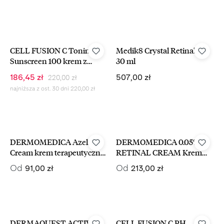
-15%
CELL FUSION C Toning
Medik8 Crystal Retinal 10
Sunscreen 100 krem z
30 ml
filtrem dla skóry z
Cena regularna:
Cena sprzedaży:
Cena regularna:
186,45 zł
507,00 zł
220,00 zł
przebarwieniami 2x35 ml
najniższa z ost. 30 dni 220,00 zł
DERMOMEDICA Azelaic
DERMOMEDICA 0.05%
Cream krem terapeutyczny
RETINAL CREAM Krem
i przeciwzapalny z kwasem
Przeciwstarzeniowy Z
Cena regularna:
Cena regularna:
Od
Od
91,00 zł
213,00 zł
azelainowym
Retinalem
-15%
DERMAQUEST ACTIVE
CELL FUSION C PH