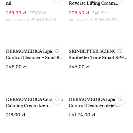
ml
Reverse Lifting Cream
ujędrniający krem
Cena regularna:
Cena regularna:
Cena sprzedaży:
Cena sprzedaży:
239,99 zł
203,40 zł
279,00 zł
240,00 zł
przeciwstarzeniowy 50 ml
najniższa z ost. 30 dni 279,00 zł
najniższa z ost. 30 dni 240,00 zł
DERMOMEDICA Lipid
SKINBETTER SCIENCE
Control Cleanser + Snail B5
Sunbetter Tone Smart SPF
Foam Cleanser olejek +
50+ Sunscreen Compact filtr
Cena regularna:
Cena regularna:
246,00 zł
345,00 zł
pianka do mycia twarzy 2 x
mineralny w kompakcie 12g
150 ml
DERMOMEDICA Ceramide
DERMOMEDICA Lipid
Calming Cream krem
Control Cleanser olejek
odżywczo-kojący 60 ml
myjący do demakjiażu
Cena regularna:
Cena regularna:
Od
213,00 zł
74,00 zł