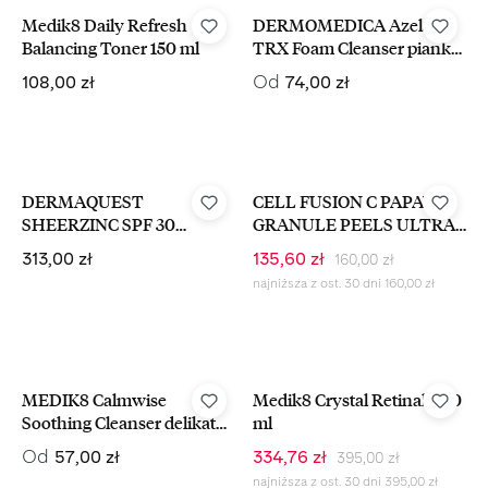
Medik8 Daily Refresh
DERMOMEDICA Azelaic
Balancing Toner 150 ml
TRX Foam Cleanser pianka
do mycia twarzy z kwasem
Cena regularna:
Cena regularna:
Od
108,00 zł
74,00 zł
traneksamowym
-15%
DERMAQUEST
CELL FUSION C PAPAYA
SHEERZINC SPF 30
GRANULE PEELS ULTRA
TINTED BROAD
Peeling Enzymatyczny 50 g
Cena regularna:
Cena regularna:
Cena sprzedaży:
313,00 zł
135,60 zł
160,00 zł
SPECTRUM Ochronny
najniższa z ost. 30 dni 160,00 zł
Krem BB Z Cynkiem SPF 30
57 ml
-15%
MEDIK8 Calmwise
Medik8 Crystal Retinal 6 30
Soothing Cleanser delikatna
ml
pianka do skóry
Cena regularna:
Cena regularna:
Cena sprzedaży:
Od
57,00 zł
334,76 zł
395,00 zł
naczyniowej
najniższa z ost. 30 dni 395,00 zł