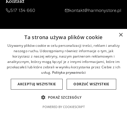
Kontakt
517 134 660
kontakt@harmonystore.pl
Zakupy
Informacje
×
Ta strona używa plików cookie
Opinie klientów
O nas
Używamy plików cookie w celu personalizacji treści, reklam i analizy
naszego ruchu. Udostępniamy również informacje o tym, jak
Konsultacja
Regulamin
korzystasz z naszej witryny, naszym partnerom reklamowym i
analitycznym, którzy mogą łączyć je z innymi informacjami, które im
Dostawa
Polityka prywatności
przekazałeś lub które zebrali w wyniku korzystania przez Ciebie z ich
usług.
Polityka prywatności
Płatności
Newsletter
AKCEPTUJ WSZYSTKIE
ODRZUĆ WSZYSTKIE
Zwroty
Baza wiedzy
POKAŻ SZCZEGÓŁY
Program lojalnościowy
Baza składników INCI
POWERED BY COOKIESCRIPT