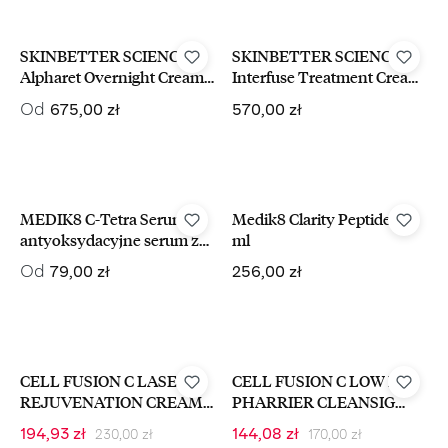
SKINBETTER SCIENCE
SKINBETTER SCIENCE
Alpharet Overnight Cream
Interfuse Treatment Cream
odmładzający krem na noc
Eye napinający krem pod
Cena regularna:
Cena regularna:
Od
675,00 zł
570,00 zł
z retinolem
oczy 15 ml
MEDIK8 C-Tetra Serum
Medik8 Clarity Peptides 30
antyoksydacyjne serum z
ml
witaminą C
Cena regularna:
Cena regularna:
Od
79,00 zł
256,00 zł
-15%
-15%
CELL FUSION C LASER
CELL FUSION C LOW PH
REJUVENATION CREAM
PHARRIER CLEANSIG
Krem Regeneracyjny Dla
FOAM Delikatna Pianka Do
Cena regularna:
Cena regularna:
Cena sprzedaży:
Cena sprzedaży:
194,93 zł
144,08 zł
230,00 zł
170,00 zł
Skóry Dojrzałej 50 ml
Mycia Twarzy 165 ml