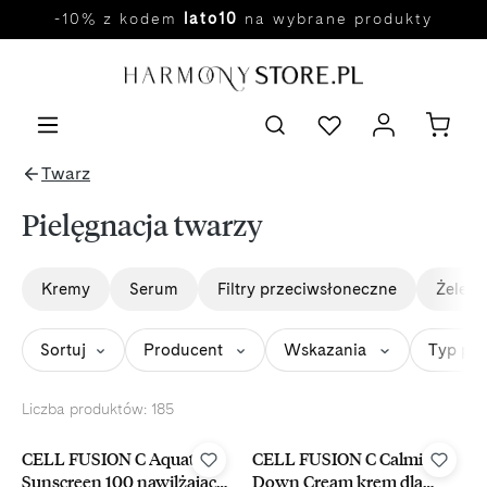
-10% z kodem
lato10
na wybrane produkty
Przejdź do głównej zawartości
Twarz
Pielęgnacja twarzy
Kremy
Serum
Filtry przeciwsłoneczne
Żele d
Sortuj
Producent
Wskazania
Typ pr
Liczba produktów: 185
-15%
Wybór kosmetologa
-15%
CELL FUSION C Aquatica
CELL FUSION C Calming
Sunscreen 100 nawilżający
Down Cream krem dla