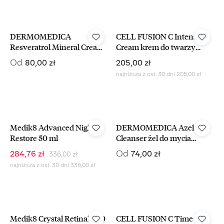
DERMOMEDICA
CELL FUSION C Intensive
Resveratrol Mineral Cream
Cream krem do twarzy
SPF 30 mineralny krem
głęboko nawilżający 100 ml
Cena regularna:
Cena regularna:
Od
80,00 zł
205,00 zł
przeciwzmarszczkowy SPF
najniższa z ost. 30 dni 205,00 zł
30
-15%
Medik8 Advanced Night
DERMOMEDICA Azelaic
Restore 50 ml
Cleanser żel do mycia
twarzy z kwasem
Cena regularna:
Cena sprzedaży:
Cena regularna:
Od
284,76 zł
74,00 zł
336,00 zł
azelainowym
najniższa z ost. 30 dni 336,00 zł
-14%
-15%
Medik8 Crystal Retinal 3 30
CELL FUSION C Time