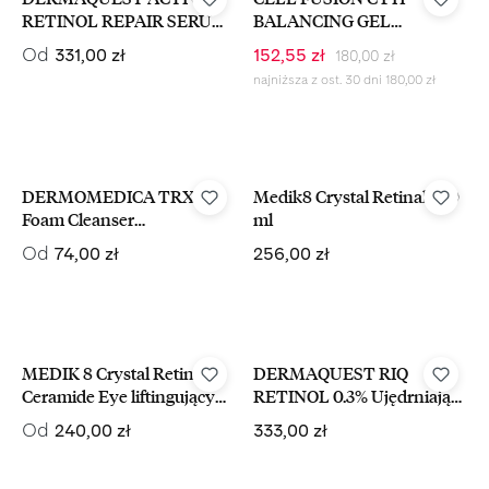
RETINOL REPAIR SERUM
BALANCING GEL
Przeciwstarzeniowe Serum
CLEANSER Żel Do Mycia
Cena regularna:
Cena regularna:
Cena sprzedaży:
Od
331,00 zł
152,55 zł
180,00 zł
Z Retinoidami
Twarzy Dla Skóry
najniższa z ost. 30 dni 180,00 zł
Wrażliwej 200 ml
DERMOMEDICA TRX C
Medik8 Crystal Retinal 1 30
Foam Cleanser
ml
rozjaśniająca pianka do
Cena regularna:
Cena regularna:
Od
74,00 zł
256,00 zł
mycia twarzy
MEDIK 8 Crystal Retinal
DERMAQUEST RIQ
Ceramide Eye liftingujący
RETINOL 0.3% Ujędrniające
krem pod oczy z retinalem
Serum Do Twarzy z
Cena regularna:
Cena regularna:
Od
240,00 zł
333,00 zł
15 ml
Retinolem 14,8 ml