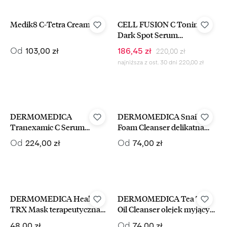
-15%
Medik8 C-Tetra Cream
CELL FUSION C Toning C
Dark Spot Serum
rozjaśniające serum do
Cena regularna:
Cena regularna:
Cena sprzedaży:
Od
103,00 zł
186,45 zł
220,00 zł
twarzy z przebarwieniami
najniższa z ost. 30 dni 220,00 zł
30 ml
DERMOMEDICA
DERMOMEDICA Snail B5
Tranexamic C Serum
Foam Cleanser delikatna
rozjaśniające i
pianka do mycia twarzy
Cena regularna:
Cena regularna:
Od
Od
224,00 zł
74,00 zł
depigmentujące z witaminą
C
DERMOMEDICA Healing
DERMOMEDICA Tea Tree
TRX Mask terapeutyczna
Oil Cleanser olejek myjący
maska kojąca do twarzy w
do demakijażu
Cena regularna:
Cena regularna:
Od
48,00 zł
74,00 zł