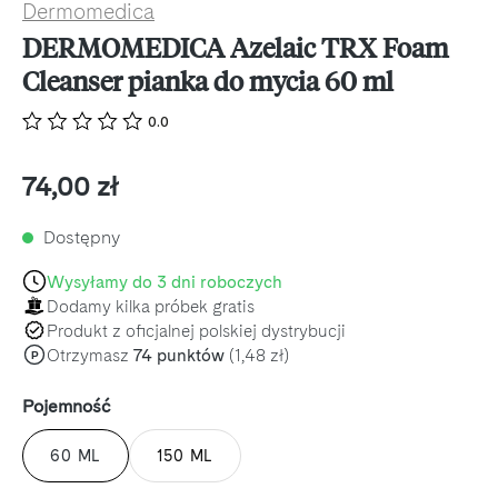
Dermomedica
DERMOMEDICA Azelaic TRX Foam
Cleanser pianka do mycia 60 ml
0.0
Cena regularna:
74,00 zł
Dostępny
Wysyłamy do 3 dni roboczych
Dodamy kilka próbek gratis
Produkt z oficjalnej polskiej dystrybucji
Otrzymasz
74 punktów
(1,48 zł)
P
Wybierz
Pojemność
60 ML
150 ML