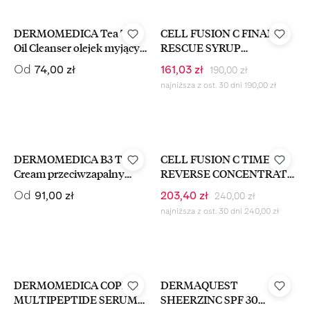
-15%
DERMOMEDICA Tea Tree
CELL FUSION C FINAL
Oil Cleanser olejek myjący
RESCUE SYRUP
do demakijażu
AMPOULE Serum
Cena regularna:
Cena regularna:
Cena sprzedaży:
Od
74,00 zł
161,03 zł
190,00 zł
Łagodzące Dla Skór
najniższa z ost. 30 dni 190,00 zł
Trądzikowych 30 ml
-15%
DERMOMEDICA B3 TRX
CELL FUSION C TIME
Cream przeciwzapalny
REVERSE CONCENTRATE
krem łagodzący z
ESSENCE Liftigująco
Cena regularna:
Cena regularna:
Cena sprzedaży:
Od
91,00 zł
203,40 zł
240,00 zł
niacynamidem
Napinająca Esencja
najniższa z ost. 30 dni 240,00 zł
Odżywcza 130 ml
DERMOMEDICA COPPER
DERMAQUEST
MULTIPEPTIDE SERUM
SHEERZINC SPF 30