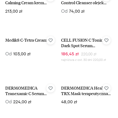
Calming Cream krem
Control Cleanser olejek
odżywczo-kojący 60 ml
myjący do demakjiażu
Cena regularna:
Cena regularna:
Od
213,00 zł
74,00 zł
-15%
Medik8 C-Tetra Cream
CELL FUSION C Toning C
Dark Spot Serum
rozjaśniające serum do
Cena regularna:
Cena regularna:
Cena sprzedaży:
Od
103,00 zł
186,45 zł
220,00 zł
twarzy z przebarwieniami
najniższa z ost. 30 dni 220,00 zł
30 ml
DERMOMEDICA
DERMOMEDICA Healing
Tranexamic C Serum
TRX Mask terapeutyczna
rozjaśniające i
maska kojąca do twarzy w
Cena regularna:
Cena regularna:
Od
224,00 zł
48,00 zł
depigmentujące z witaminą
płacie 1 szt
C