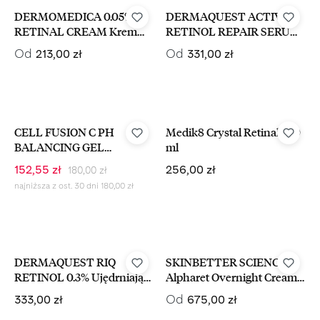
DERMOMEDICA 0.05%
DERMAQUEST ACTIVE
RETINAL CREAM Krem
RETINOL REPAIR SERUM
Przeciwstarzeniowy Z
Przeciwstarzeniowe Serum
Cena regularna:
Cena regularna:
Od
Od
213,00 zł
331,00 zł
Retinalem
Z Retinoidami
-15%
CELL FUSION C PH
Medik8 Crystal Retinal 1 30
BALANCING GEL
ml
CLEANSER Żel Do Mycia
Cena regularna:
Cena sprzedaży:
Cena regularna:
152,55 zł
256,00 zł
180,00 zł
Twarzy Dla Skóry
najniższa z ost. 30 dni 180,00 zł
Wrażliwej 200 ml
DERMAQUEST RIQ
SKINBETTER SCIENCE
RETINOL 0.3% Ujędrniające
Alpharet Overnight Cream
Serum Do Twarzy z
odmładzający krem na noc
Cena regularna:
Cena regularna:
Od
333,00 zł
675,00 zł
Retinolem 14,8 ml
z retinolem