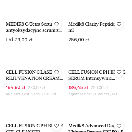
MEDIK8 C-Tetra Serum
Medik8 Clarity Peptides 30
antyoksydacyjne serum z
ml
witaminą C
Cena regularna:
Cena regularna:
Od
79,00 zł
256,00 zł
-15%
-15%
CELL FUSION C LASER
CELL FUSION C PH BIOME
REJUVENATION CREAM
SERUM Intensywnie
Krem Regeneracyjny Dla
Regenerujące I Nawilżające
Cena regularna:
Cena regularna:
Cena sprzedaży:
Cena sprzedaży:
194,93 zł
186,45 zł
230,00 zł
220,00 zł
Skóry Dojrzałej 50 ml
Serum Do Skóry Wrażliwej
najniższa z ost. 30 dni 230,00 zł
najniższa z ost. 30 dni 220,00 zł
50 ml
-15%
CELL FUSION C PH BIOME
Medik8 Advanced Day
GEL CLEANSER
Ultimate Protect SPF 50+ 50