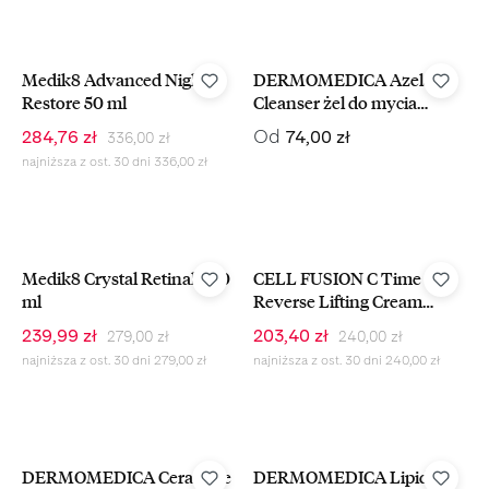
-15%
Medik8 Advanced Night
DERMOMEDICA Azelaic
Restore 50 ml
Cleanser żel do mycia
twarzy z kwasem
Cena regularna:
Cena sprzedaży:
Cena regularna:
Od
284,76 zł
74,00 zł
336,00 zł
azelainowym
najniższa z ost. 30 dni 336,00 zł
-14%
-15%
Medik8 Crystal Retinal 3 30
CELL FUSION C Time
ml
Reverse Lifting Cream
ujędrniający krem
Cena regularna:
Cena regularna:
Cena sprzedaży:
Cena sprzedaży:
239,99 zł
203,40 zł
279,00 zł
240,00 zł
przeciwstarzeniowy 50 ml
najniższa z ost. 30 dni 279,00 zł
najniższa z ost. 30 dni 240,00 zł
DERMOMEDICA Ceramide
DERMOMEDICA Lipid