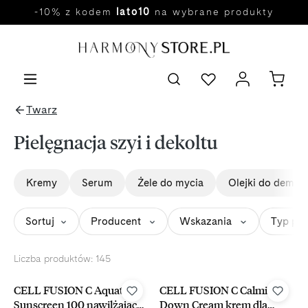
-10% z kodem
lato10
na wybrane produkty
Przejdź do głównej zawartości
Twarz
Pielęgnacja szyi i dekoltu
Kremy
Serum
Żele do mycia
Olejki do demaki
Sortuj
Producent
Wskazania
Typ pr
Liczba produktów: 145
-15%
Wybór kosmetologa
-15%
CELL FUSION C Aquatica
CELL FUSION C Calming
Sunscreen 100 nawilżający
Down Cream krem dla