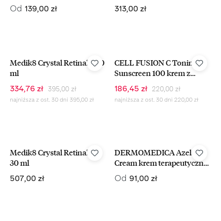
Antyoksydacyjne,
TINTED BROAD
Cena regularna:
Cena regularna:
Od
139,00 zł
313,00 zł
Napinające Serum
SPECTRUM Ochronny
Naprawcze
Krem BB Z Cynkiem SPF 30
57 ml
-15%
-15%
Medik8 Crystal Retinal 6 30
CELL FUSION C Toning
ml
Sunscreen 100 krem z
filtrem dla skóry z
Cena regularna:
Cena regularna:
Cena sprzedaży:
Cena sprzedaży:
334,76 zł
186,45 zł
395,00 zł
220,00 zł
przebarwieniami 2x35 ml
najniższa z ost. 30 dni 395,00 zł
najniższa z ost. 30 dni 220,00 zł
Medik8 Crystal Retinal 10
DERMOMEDICA Azelaic
30 ml
Cream krem terapeutyczny
i przeciwzapalny z kwasem
Cena regularna:
Cena regularna:
Od
507,00 zł
91,00 zł
azelainowym