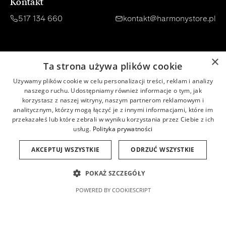
Kontakt
517 134 660
kontakt@harmonystore.pl
Zakupy
Informacje
×
Ta strona używa plików cookie
Opinie klientów
O nas
Używamy plików cookie w celu personalizacji treści, reklam i analizy
naszego ruchu. Udostępniamy również informacje o tym, jak
Konsultacja
Regulamin
korzystasz z naszej witryny, naszym partnerom reklamowym i
analitycznym, którzy mogą łączyć je z innymi informacjami, które im
Dostawa
Polityka prywatności
przekazałeś lub które zebrali w wyniku korzystania przez Ciebie z ich
usług.
Polityka prywatności
Płatności
Newsletter
AKCEPTUJ WSZYSTKIE
ODRZUĆ WSZYSTKIE
Zwroty
Baza wiedzy
POKAŻ SZCZEGÓŁY
Program lojalnościowy
Baza składników INCI
POWERED BY COOKIESCRIPT