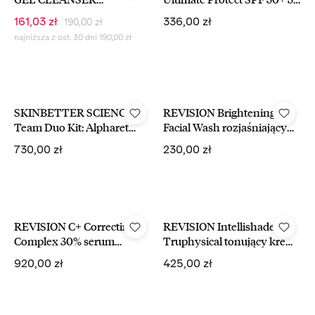
Oczyszczający Żel Do Skóry
ml
Cena regularna:
Cena sprzedaży:
Cena regularna:
161,03 zł
336,00 zł
190,00 zł
Wrażliwej 210 ml
najniższa z ost. 30 dni 190,00 zł
SKINBETTER SCIENCE A-
REVISION Brightening
Team Duo Kit: Alpharet
Facial Wash rozjaśniający
Overnight Cream 15 ml +
żel do mycia twarzy 198 ml
Cena regularna:
Cena regularna:
730,00 zł
230,00 zł
Alto Defense Serum 15 ml
Wybór kosmetologa
REVISION C+ Correcting
REVISION Intellishade
Complex 30% serum
Truphysical tonujący krem
rozjaśniające z witaminą C
do twarzy z SPF 45 48g
Cena regularna:
Cena regularna:
920,00 zł
425,00 zł
30 ml
-15%