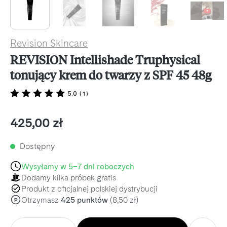
Revision Skincare
REVISION Intellishade Truphysical
tonujący krem do twarzy z SPF 45 48g
5.0
(
1
)
Cena regularna:
425,00 zł
Dostępny
Wysyłamy w 5–7 dni roboczych
Dodamy kilka próbek gratis
Produkt z oficjalnej polskiej dystrybucji
Otrzymasz
425 punktów
(8,50 zł)
P
Ilość