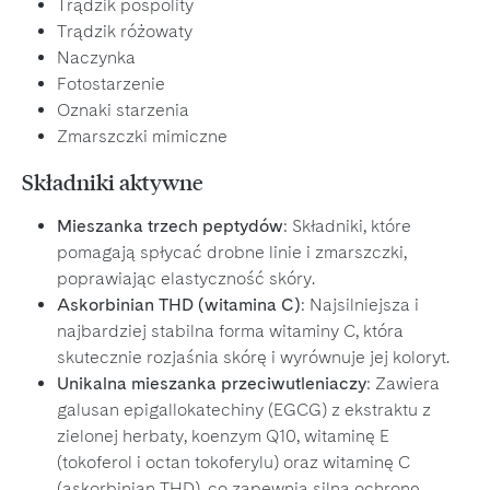
Trądzik pospolity
Trądzik różowaty
Naczynka
Fotostarzenie
Oznaki starzenia
Zmarszczki mimiczne
Składniki aktywne
Mieszanka trzech peptydów
: Składniki, które
pomagają spłycać drobne linie i zmarszczki,
poprawiając elastyczność skóry.
Askorbinian THD (witamina C)
: Najsilniejsza i
najbardziej stabilna forma witaminy C, która
skutecznie rozjaśnia skórę i wyrównuje jej koloryt.
Unikalna mieszanka przeciwutleniaczy
: Zawiera
galusan epigallokatechiny (EGCG) z ekstraktu z
zielonej herbaty, koenzym Q10, witaminę E
(tokoferol i octan tokoferylu) oraz witaminę C
(askorbinian THD), co zapewnia silną ochronę