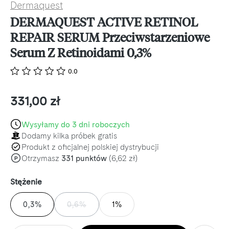
Dermaquest
DERMAQUEST ACTIVE RETINOL
REPAIR SERUM Przeciwstarzeniowe
Serum Z Retinoidami 0,3%
0.0
Cena regularna:
331,00 zł
Wysyłamy do 3 dni roboczych
Dodamy kilka próbek gratis
Produkt z oficjalnej polskiej dystrybucji
Otrzymasz
331 punktów
(6,62 zł)
P
Wybierz
Stężenie
0,3%
0,6%
1%
(TA OPCJA JEST OBECNIE NIEDOSTĘPNA.)