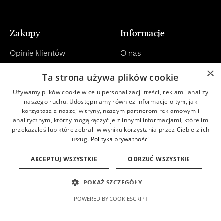
Zakupy
Informacje
Opinie klientów
O nas
×
Konsultacja
Regulamin
Ta strona używa plików cookie
Używamy plików cookie w celu personalizacji treści, reklam i analizy
Dostawa
Polityka prywatności
naszego ruchu. Udostępniamy również informacje o tym, jak
korzystasz z naszej witryny, naszym partnerom reklamowym i
Płatności
Newsletter
analitycznym, którzy mogą łączyć je z innymi informacjami, które im
przekazałeś lub które zebrali w wyniku korzystania przez Ciebie z ich
Zwroty
Baza wiedzy
usług.
Polityka prywatności
Program lojalnościowy
Baza składników INCI
AKCEPTUJ WSZYSTKIE
ODRZUĆ WSZYSTKIE
POKAŻ SZCZEGÓŁY
POWERED BY COOKIESCRIPT