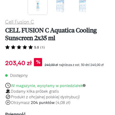
Cell Fusion C
CELL FUSION C Aquatica Cooling
Sunscreen 2x35 ml
5.0
(
1
)
Cena sprzedaży:
%
203,40 zł
Cena regularna:
240,00 zł
najniższa z ost. 30 dni 240,00 zł
Dostępny
W magazynie, wysyłamy w poniedziałek
Dodamy kilka próbek gratis
Produkt z oficjalnej polskiej dystrybucji
Otrzymasz
204 punktów
(4,08 zł)
P
Wybierz
Pojemność