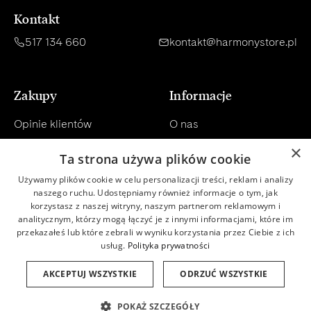
Kontakt
517 134 660
kontakt@harmonystore.pl
Zakupy
Informacje
Opinie klientów
O nas
×
Konsultacja
Regulamin
Ta strona używa plików cookie
Dostawa
Polityka prywatności
Używamy plików cookie w celu personalizacji treści, reklam i analizy
naszego ruchu. Udostępniamy również informacje o tym, jak
korzystasz z naszej witryny, naszym partnerom reklamowym i
Płatności
Newsletter
analitycznym, którzy mogą łączyć je z innymi informacjami, które im
przekazałeś lub które zebrali w wyniku korzystania przez Ciebie z ich
Zwroty
Baza wiedzy
usług.
Polityka prywatności
Program lojalnościowy
Baza składników INCI
AKCEPTUJ WSZYSTKIE
ODRZUĆ WSZYSTKIE
POKAŻ SZCZEGÓŁY