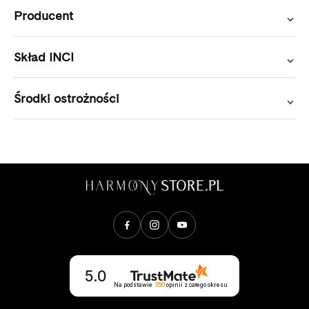
Producent
Skład INCI
Środki ostrożności
Opinie klientów
5.0
Na podstawie
350
opinii
z całego okresu