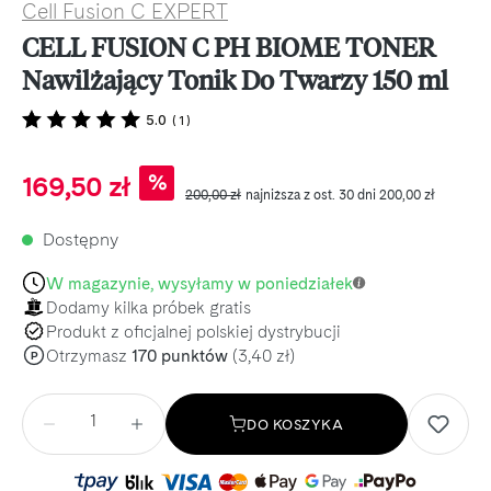
Cell Fusion C EXPERT
CELL FUSION C PH BIOME TONER
Nawilżający Tonik Do Twarzy 150 ml
5.0
(
1
)
Cena sprzedaży:
%
169,50 zł
Cena regularna:
200,00 zł
najniższa z ost. 30 dni 200,00 zł
Dostępny
W magazynie, wysyłamy w poniedziałek
Dodamy kilka próbek gratis
Produkt z oficjalnej polskiej dystrybucji
Otrzymasz
170 punktów
(3,40 zł)
P
Ilość
DO KOSZYKA