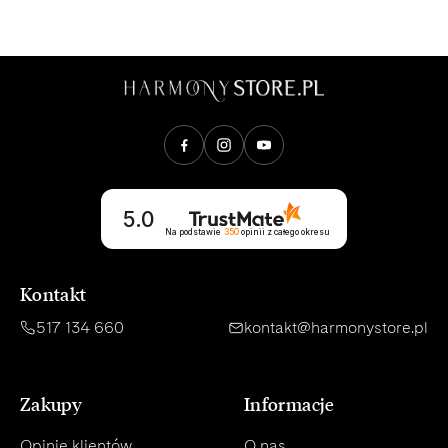
Opinie klientów
5.0
Na podstawie
350
opinii
z całego okresu
Kontakt
517 134 660
kontakt@harmonystore.pl
Zakupy
Informacje
Opinie klientów
O nas