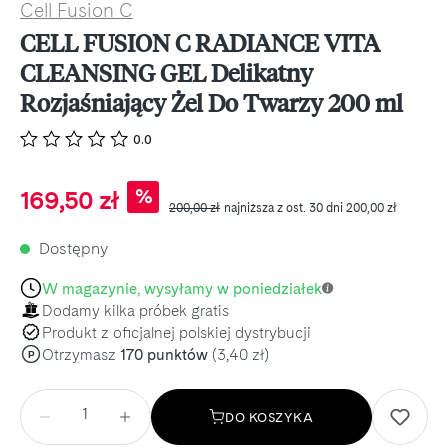
Cell Fusion C
CELL FUSION C RADIANCE VITA
CLEANSING GEL Delikatny
Rozjaśniający Żel Do Twarzy 200 ml
0.0
Cena sprzedaży:
%
169,50 zł
Cena regularna:
200,00 zł
najniższa z ost. 30 dni 200,00 zł
Dostępny
W magazynie, wysyłamy w poniedziałek
Dodamy kilka próbek gratis
Produkt z oficjalnej polskiej dystrybucji
Otrzymasz
170 punktów
(3,40 zł)
P
Ilość
DO KOSZYKA