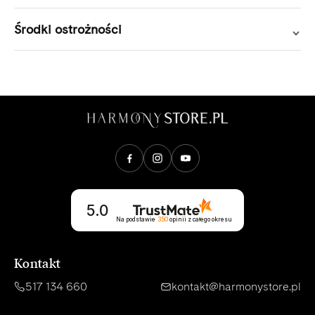
Środki ostrożności
Opinie klientów
5.0
Na podstawie
350
opinii
z całego okresu
Kontakt
517 134 660
kontakt@harmonystore.pl