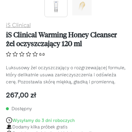
iS Clinical
iS Clinical Warming Honey Cleanser
żel oczyszczający 120 ml
0.0
Luksusowy żel oczyszczający o rozgrzewającej formule,
który delikatnie usuwa zanieczyszczenia i odświeża
cerę. Pozostawia skórę miękką, gładką i promienną.
Cena regularna:
267,00 zł
Dostępny
Wysyłamy do 3 dni roboczych
Dodamy kilka próbek gratis