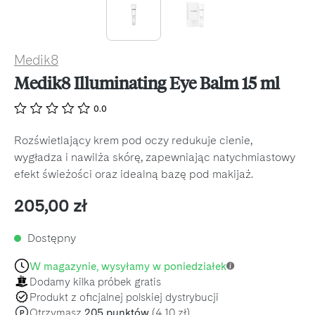
Medik8
Medik8 Illuminating Eye Balm 15 ml
0.0
Rozświetlający krem pod oczy redukuje cienie,
wygładza i nawilża skórę, zapewniając natychmiastowy
efekt świeżości oraz idealną bazę pod makijaż.
Cena regularna:
205,00 zł
Dostępny
W magazynie, wysyłamy w poniedziałek
Dodamy kilka próbek gratis
Produkt z oficjalnej polskiej dystrybucji
Otrzymasz
205 punktów
(4,10 zł)
P