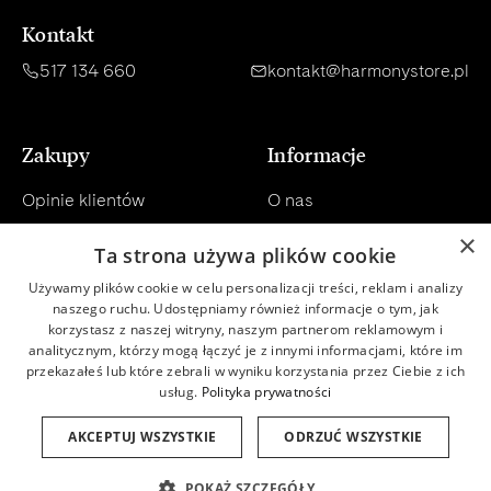
Kontakt
517 134 660
kontakt@harmonystore.pl
Zakupy
Informacje
Opinie klientów
O nas
×
Konsultacja
Regulamin
Ta strona używa plików cookie
Dostawa
Polityka prywatności
Używamy plików cookie w celu personalizacji treści, reklam i analizy
naszego ruchu. Udostępniamy również informacje o tym, jak
korzystasz z naszej witryny, naszym partnerom reklamowym i
Płatności
Newsletter
analitycznym, którzy mogą łączyć je z innymi informacjami, które im
przekazałeś lub które zebrali w wyniku korzystania przez Ciebie z ich
Zwroty
Baza wiedzy
usług.
Polityka prywatności
Program lojalnościowy
Baza składników INCI
AKCEPTUJ WSZYSTKIE
ODRZUĆ WSZYSTKIE
POKAŻ SZCZEGÓŁY