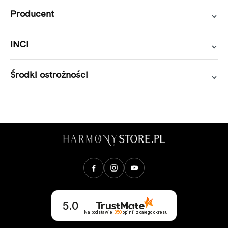
Producent
INCI
Środki ostrożności
Opinie klientów
5.0
Na podstawie
350
opinii
z całego okresu