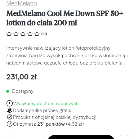
MedMelano
MedMelano Cool Me Down SPF 50+
lotion do ciała 200 ml
0.0
Intensywnie nawilżający lotion fotoprotekcyjny
zapewnia bardzo wysoką ochronę przeciwsłoneczną i
natychmiastowe uczucie chłodu bez efektu bielenia.
Cena regularna:
231,00 zł
Dostępny
Wysyłamy do 3 dni roboczych
Dodamy kilka próbek gratis
Produkt z oficjalnej polskiej dystrybucji
Otrzymasz
231 punktów
(4,62 zł)
P
Ilość