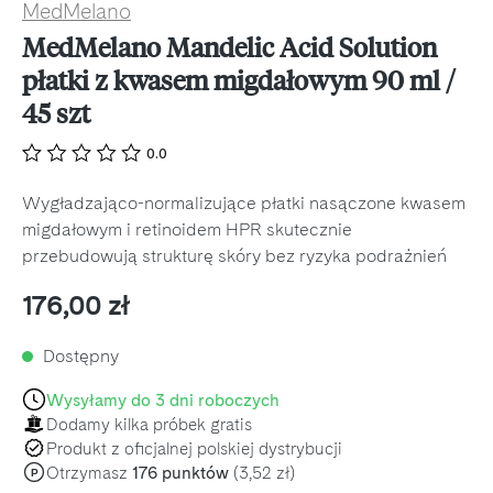
MedMelano
MedMelano Mandelic Acid Solution
płatki z kwasem migdałowym 90 ml /
45 szt
0.0
Wygładzająco-normalizujące płatki nasączone kwasem
migdałowym i retinoidem HPR skutecznie
przebudowują strukturę skóry bez ryzyka podrażnień
Cena regularna:
176,00 zł
Dostępny
Wysyłamy do 3 dni roboczych
Dodamy kilka próbek gratis
Produkt z oficjalnej polskiej dystrybucji
Otrzymasz
176 punktów
(3,52 zł)
P