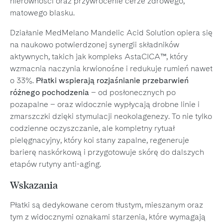
nierówności oraz przywrócenie cerze zdrowego,
matowego blasku.
Działanie MedMelano Mandelic Acid Solution opiera się
na naukowo potwierdzonej synergii składników
aktywnych, takich jak kompleks AstaCICA™, który
wzmacnia naczynia krwionośne i redukuje rumień nawet
o 33%.
Płatki wspierają rozjaśnianie przebarwień
różnego pochodzenia
– od posłonecznych po
pozapalne – oraz widocznie wypłycają drobne linie i
zmarszczki dzięki stymulacji neokolagenezy. To nie tylko
codzienne oczyszczanie, ale kompletny rytuał
pielęgnacyjny, który koi stany zapalne, regeneruje
barierę naskórkową i przygotowuje skórę do dalszych
etapów rutyny anti-aging.
Wskazania
Płatki są dedykowane cerom tłustym, mieszanym oraz
tym z widocznymi oznakami starzenia, które wymagają