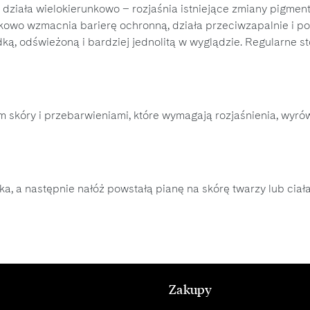
 działa wielokierunkowo – rozjaśnia istniejące zmiany pigme
owo wzmacnia barierę ochronną, działa przeciwzapalnie i po
adką, odświeżoną i bardziej jednolitą w wyglądzie. Regularne
m skóry i przebarwieniami, które wymagają rozjaśnienia, wyró
a, a następnie nałóż powstałą pianę na skórę twarzy lub ciał
Zakupy