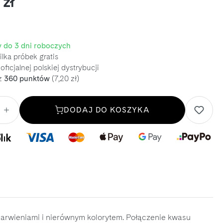
 zł
 do 3 dni roboczych
lka próbek gratis
oficjalnej polskiej dystrybucji
z
360 punktów
(7,20 zł)
DODAJ DO KOSZYKA
barwieniami i nierównym kolorytem. Połączenie kwasu