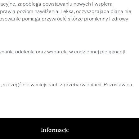
ntacyjne, zapobiega powstawaniu nowych i wspiera
prawia poziom nawilżenia. Lekka, oczyszczająca piana nie
 stosowanie pomaga przywrócić skórze promienny i zdrowy
wnania odcienia oraz wsparcia w codziennej pielęgnacji
a, szczególnie w miejscach z przebarwieniami. Pozostaw na
Informacje