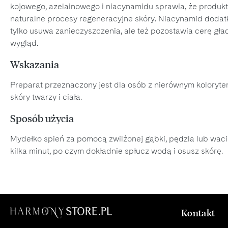
kojowego, azelainowego i niacynamidu sprawia, że produkt
naturalne procesy regeneracyjne skóry. Niacynamid dodatk
tylko usuwa zanieczyszczenia, ale też pozostawia cerę gł
wygląd.
Wskazania
Preparat przeznaczony jest dla osób z nierównym koloryte
skóry twarzy i ciała.
Sposób użycia
Mydełko spień za pomocą zwilżonej gąbki, pędzla lub wacik
kilka minut, po czym dokładnie spłucz wodą i osusz skórę.
Kontakt