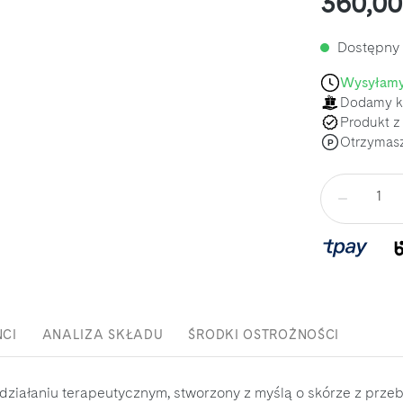
360,00
Dostępny
Wysyłamy
Dodamy ki
Produkt z 
Otrzymas
P
Ilość
NCI
ANALIZA SKŁADU
ŚRODKI OSTROŻNOŚCI
 działaniu terapeutycznym, stworzony z myślą o skórze z prze