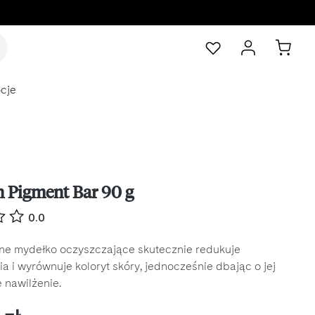
cje
 Pigment Bar 90 g
0.0
ne mydełko oczyszczające skutecznie redukuje
a i wyrównuje koloryt skóry, jednocześnie dbając o jej
 nawilżenie.
na: