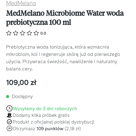
MedMelano
MedMelano Microbiome Water woda
prebiotyczna 100 ml
0.0
Prebiotyczna woda tonizująca, która wzmacnia
mikrobiom, koi i regeneruje skórę już od pierwszego
użycia. Przywraca świeżość, nawilżenie i naturalny
balans cery.
Cena regularna:
109,00 zł
Dostępny
Wysyłamy do 3 dni roboczych
Dodamy kilka próbek gratis
Produkt z oficjalnej polskiej dystrybucji
Otrzymasz
109 punktów
(2,18 zł)
P