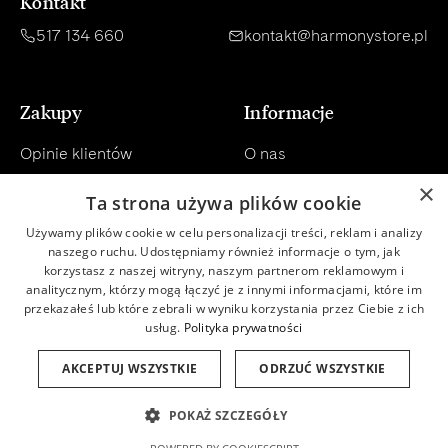
Kontakt
517 134 660
kontakt@harmonystore.pl
Zakupy
Informacje
Opinie klientów
O nas
×
Konsultacja
Regulamin
Ta strona używa plików cookie
Używamy plików cookie w celu personalizacji treści, reklam i analizy
Dostawa
Polityka prywatności
naszego ruchu. Udostępniamy również informacje o tym, jak
korzystasz z naszej witryny, naszym partnerom reklamowym i
Płatności
Newsletter
analitycznym, którzy mogą łączyć je z innymi informacjami, które im
przekazałeś lub które zebrali w wyniku korzystania przez Ciebie z ich
Zwroty
Baza wiedzy
usług.
Polityka prywatności
Program lojalnościowy
Baza składników INCI
AKCEPTUJ WSZYSTKIE
ODRZUĆ WSZYSTKIE
POKAŻ SZCZEGÓŁY