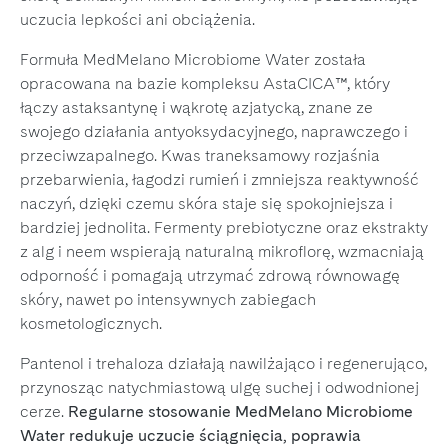
uczucia lepkości ani obciążenia.
Formuła MedMelano Microbiome Water została
opracowana na bazie kompleksu AstaCICA™, który
łączy astaksantynę i wąkrotę azjatycką, znane ze
swojego działania antyoksydacyjnego, naprawczego i
przeciwzapalnego. Kwas traneksamowy rozjaśnia
przebarwienia, łagodzi rumień i zmniejsza reaktywność
naczyń, dzięki czemu skóra staje się spokojniejsza i
bardziej jednolita. Fermenty prebiotyczne oraz ekstrakty
z alg i neem wspierają naturalną mikroflorę, wzmacniają
odporność i pomagają utrzymać zdrową równowagę
skóry, nawet po intensywnych zabiegach
kosmetologicznych.
Pantenol i trehaloza działają nawilżająco i regenerująco,
przynosząc natychmiastową ulgę suchej i odwodnionej
cerze.
Regularne stosowanie MedMelano Microbiome
Water redukuje uczucie ściągnięcia, poprawia