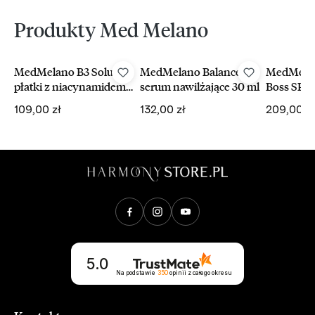
Produkty Med Melano
MedMelano B3 Solution
MedMelano Balance Me
MedMelan
płatki z niacynamidem
serum nawilżające 30 ml
Boss SPF 
90 ml / 45 szt
Cena regularna:
Cena regularna:
Cena reg
109,00 zł
132,00 zł
209,00 zł
Opinie klientów
5.0
Na podstawie
350
opinii
z całego okresu