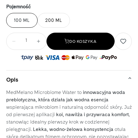
Wybierz
Pojemność
100 ML
200 ML
Ilość
DO KOSZYKA
Opis
MedMelano Microbiome Water to
innowacyjna woda
prebiotyczna, która działa jak wodna esencja
wspierająca mikrobiom i naturalną odporność skóry. Już
od pierwszej aplikacji
koi, nawilża i przywraca komfort
,
stanowiąc idealny pierwszy krok w codziennej
pielęgnacji.
Lekka, wodno-żelowa konsystencja
otula
skórę delikatnym filmem ochronnym, nie pozostawiając